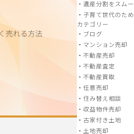
名産
（１）千葉県富里市
遺産分割をスムー
進める方法 相続し
子育て世代のため
カテゴリー
の手間を減らすコツ
婚による売却、柔軟
ブログ
のアドバイス
マンション売却
不動産売却
不動産査定
不動産買取
任意売却
住み替え相談
収益物件売却
古家付き土地
土地売却