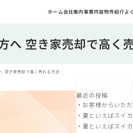
ホーム
会社案内
事業内容
物件紹介
よ
方へ 空き家売却で高く
へ 空き家売却で高く売れる方法
最近の投稿
お客様からいただ
トマトの苗、ついに
夏といえばスイカ
穫の時！
（2） 青森県つが
夏といえばスイカ