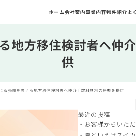
ホーム
会社案内
事業内容
物件紹介
よ
る地方移住検討者へ仲
供
よる売却を考える地方移住検討者へ仲介手数料無料の特典を提供
最近の投稿
お客様からいただ
トマトの苗、ついに
夏といえばスイカ