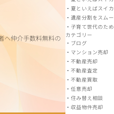
穫の時！
（2） 青森県つが
夏といえばスイカ
名産
（１）千葉県富里市
遺産分割をスムー
進める方法 相続し
子育て世代のため
カテゴリー
の手間を減らすコツ
婚による売却、柔軟
ブログ
のアドバイス
マンション売却
不動産売却
不動産査定
不動産買取
任意売却
住み替え相談
収益物件売却